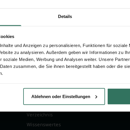
 zu Dolores Zschiedrich
Details
Cookies
nhalte und Anzeigen zu personalisieren, Funktionen für soziale
Website zu analysieren. Außerdem geben wir Informationen zu I
r soziale Medien, Werbung und Analysen weiter. Unsere Partner
 Daten zusammen, die Sie ihnen bereitgestellt haben oder die s
n.
FÜR SIE
FÜR BESTATTER
g
Vergleich
Online-Portal
Ablehnen oder Einstellungen
Ratgeber
Kostenlos registrie
Verzeichnis
Wissenswertes