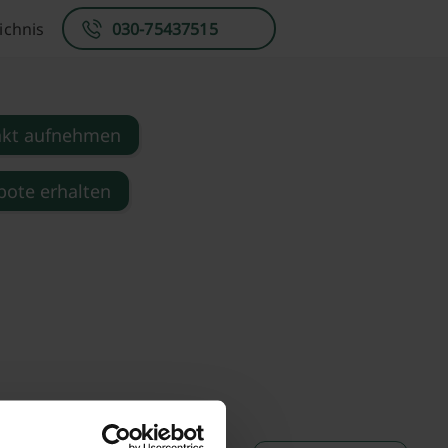
ichnis
030-75437515
akt aufnehmen
ote erhalten