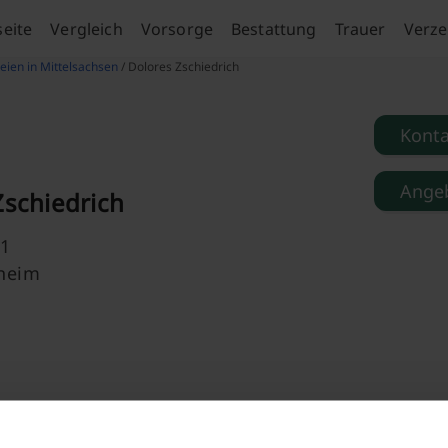
seite
Vergleich
Vorsorge
Bestattung
Trauer
Verze
eien in Mittelsachsen
/ Dolores Zschiedrich
Kont
Angeb
Zschiedrich
 1
heim