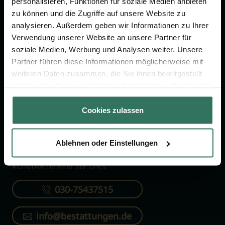
personalisieren, Funktionen für soziale Medien anbieten
FÜR SIE
FÜR BESTATTER
zu können und die Zugriffe auf unsere Website zu
analysieren. Außerdem geben wir Informationen zu Ihrer
Vergleich
Online-Portal
Verwendung unserer Website an unsere Partner für
soziale Medien, Werbung und Analysen weiter. Unsere
Ratgeber
Kostenlos registrieren
Partner führen diese Informationen möglicherweise mit
Verzeichnis
weiteren Daten zusammen, die Sie ihnen bereitgestellt
Wissenswertes
haben oder die sie im Rahmen Ihrer Nutzung der Dienste
gesammelt haben.
Über uns
Cookies zulassen
Für Bestatter
Ablehnen oder Einstellungen
KONTAKTIEREN SIE UNS
030-75437515
info@bestattungen.de