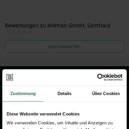
Bewertungen zu Mehren GmbH, Gotthard
Jetzt bewerten
Wir sind Ihr Ansprechpartner rund
um das Thema Bestattung &
Zustimmung
Details
Über Cookies
Vorsorge.
Diese Webseite verwendet Cookies
Jetzt beraten lassen
Wir verwenden Cookies, um Inhalte und Anzeigen zu