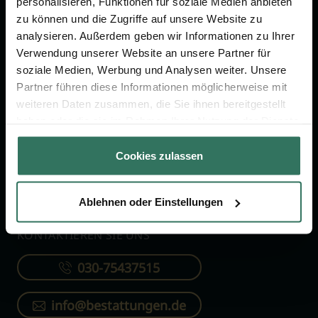
personalisieren, Funktionen für soziale Medien anbieten
FÜR SIE
FÜR BESTATTER
zu können und die Zugriffe auf unsere Website zu
analysieren. Außerdem geben wir Informationen zu Ihrer
Vergleich
Online-Portal
Verwendung unserer Website an unsere Partner für
soziale Medien, Werbung und Analysen weiter. Unsere
Ratgeber
Kostenlos registrieren
Partner führen diese Informationen möglicherweise mit
Verzeichnis
weiteren Daten zusammen, die Sie ihnen bereitgestellt
Wissenswertes
haben oder die sie im Rahmen Ihrer Nutzung der Dienste
gesammelt haben.
Über uns
Cookies zulassen
Für Bestatter
Ablehnen oder Einstellungen
KONTAKTIEREN SIE UNS
030-75437515
info@bestattungen.de