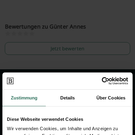
Bewertungen zu Günter Annes
Jetzt bewerten
Wir sind Ihr Ansprechpartner rund
um das Thema Bestattung &
Zustimmung
Details
Über Cookies
Vorsorge.
Diese Webseite verwendet Cookies
Jetzt beraten lassen
Wir verwenden Cookies, um Inhalte und Anzeigen zu