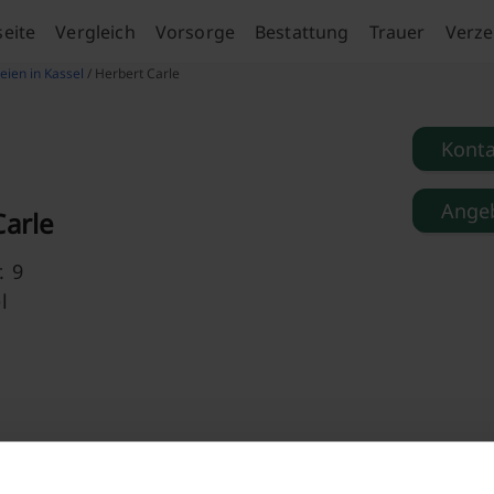
seite
Vergleich
Vorsorge
Bestattung
Trauer
Verze
eien in Kassel
/ Herbert Carle
Kont
Angeb
Carle
. 9
l