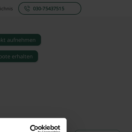
ichnis
030-75437515
akt aufnehmen
ote erhalten