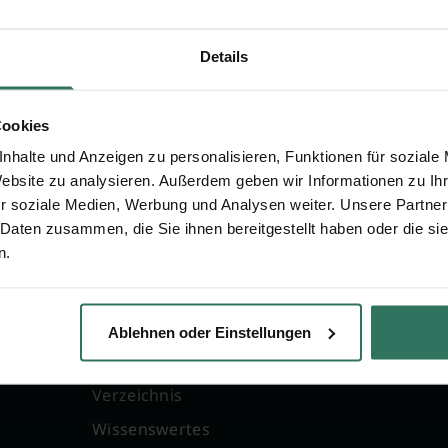
 zu Herbert Carle
Details
Cookies
nhalte und Anzeigen zu personalisieren, Funktionen für soziale
Website zu analysieren. Außerdem geben wir Informationen zu I
r soziale Medien, Werbung und Analysen weiter. Unsere Partner
 Daten zusammen, die Sie ihnen bereitgestellt haben oder die s
n.
FÜR SIE
FÜR BESTATTER
g
Vergleich
Online-Portal
Ablehnen oder Einstellungen
Ratgeber
Kostenlos registrie
Verzeichnis
Wissenswertes