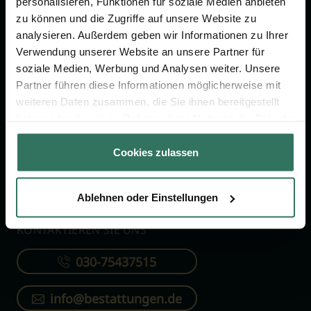
personalisieren, Funktionen für soziale Medien anbieten
FÜR SIE
FÜR BESTATTER
zu können und die Zugriffe auf unsere Website zu
analysieren. Außerdem geben wir Informationen zu Ihrer
Vergleich
Online-Portal
Verwendung unserer Website an unsere Partner für
soziale Medien, Werbung und Analysen weiter. Unsere
Ratgeber
Kostenlos registrieren
Partner führen diese Informationen möglicherweise mit
Verzeichnis
weiteren Daten zusammen, die Sie ihnen bereitgestellt
Wissenswertes
haben oder die sie im Rahmen Ihrer Nutzung der Dienste
gesammelt haben.
Über uns
Cookies zulassen
Für Bestatter
Ablehnen oder Einstellungen
KONTAKTIEREN SIE UNS
030-75437515
info@bestattungen.de