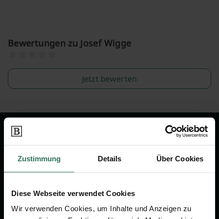
Bewertungen zu Josef Wigge
Jetzt bewerten
Wir sind Ihr Ansprechpartner rund
um das Thema Bestattung &
Zustimmung
Details
Über Cookies
Vorsorge.
Diese Webseite verwendet Cookies
Jetzt beraten lassen
Wir verwenden Cookies, um Inhalte und Anzeigen zu