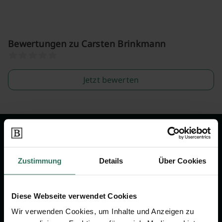
Bewertungen zu Carsten Brinkmann
Jetzt bewerten
Wir sind Ihr Ansprechpartner rund
um das Thema Bestattung &
Zustimmung
Details
Über Cookies
Vorsorge.
Diese Webseite verwendet Cookies
Jetzt beraten lassen
Wir verwenden Cookies, um Inhalte und Anzeigen zu