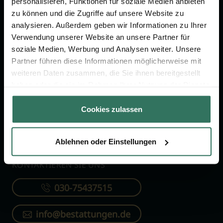
personalisieren, Funktionen für soziale Medien anbieten
FÜR SIE
FÜR BESTATTER
zu können und die Zugriffe auf unsere Website zu
analysieren. Außerdem geben wir Informationen zu Ihrer
Vergleich
Online-Portal
Verwendung unserer Website an unsere Partner für
soziale Medien, Werbung und Analysen weiter. Unsere
Ratgeber
Kostenlos registrieren
Partner führen diese Informationen möglicherweise mit
Verzeichnis
weiteren Daten zusammen, die Sie ihnen bereitgestellt
Wissenswertes
haben oder die sie im Rahmen Ihrer Nutzung der Dienste
gesammelt haben.
Über uns
Cookies zulassen
Für Bestatter
Ablehnen oder Einstellungen
KONTAKTIEREN SIE UNS
030-75437515
info@bestattungen.de