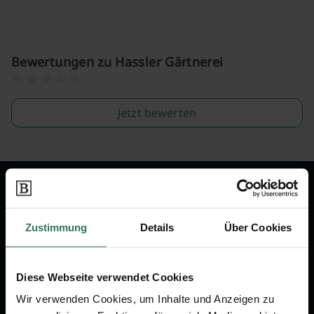
Bewertungen zu Hassler Gärtnerei
Jetzt bewerten
Wir sind Ihr Ansprechpartner rund
um das Thema Bestattung &
Zustimmung
Details
Über Cookies
Vorsorge.
Diese Webseite verwendet Cookies
Jetzt beraten lassen
Wir verwenden Cookies, um Inhalte und Anzeigen zu