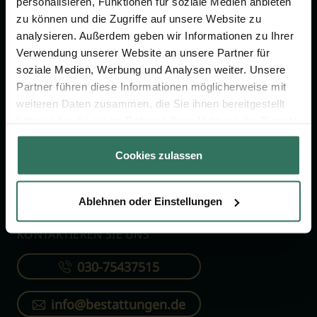
personalisieren, Funktionen für soziale Medien anbieten
FÜR SIE
FÜR BESTATTER
zu können und die Zugriffe auf unsere Website zu
analysieren. Außerdem geben wir Informationen zu Ihrer
Vergleich
Online-Portal
Verwendung unserer Website an unsere Partner für
soziale Medien, Werbung und Analysen weiter. Unsere
Ratgeber
Kostenlos registrieren
Partner führen diese Informationen möglicherweise mit
Verzeichnis
weiteren Daten zusammen, die Sie ihnen bereitgestellt
Wissenswertes
haben oder die sie im Rahmen Ihrer Nutzung der Dienste
gesammelt haben.
Über uns
Cookies zulassen
Für Bestatter
Ablehnen oder Einstellungen
KONTAKTIEREN SIE UNS
030-75437515
info@bestattungen.de