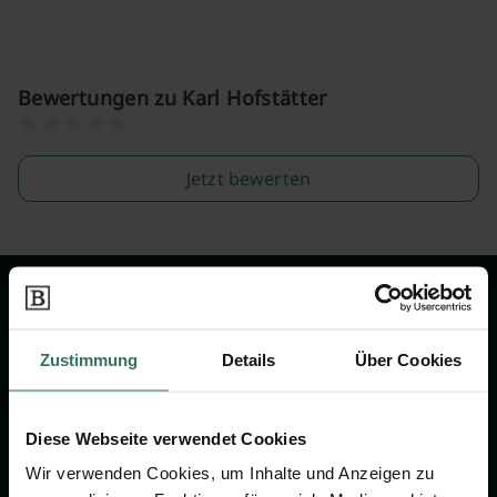
Bewertungen zu Karl Hofstätter
Jetzt bewerten
Wir sind Ihr Ansprechpartner rund
um das Thema Bestattung &
Zustimmung
Details
Über Cookies
Vorsorge.
Diese Webseite verwendet Cookies
Jetzt beraten lassen
Wir verwenden Cookies, um Inhalte und Anzeigen zu