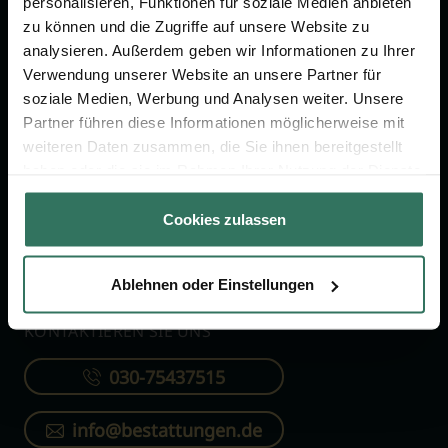
personalisieren, Funktionen für soziale Medien anbieten
FÜR SIE
FÜR BESTATTER
zu können und die Zugriffe auf unsere Website zu
analysieren. Außerdem geben wir Informationen zu Ihrer
Vergleich
Online-Portal
Verwendung unserer Website an unsere Partner für
soziale Medien, Werbung und Analysen weiter. Unsere
Ratgeber
Kostenlos registrieren
Partner führen diese Informationen möglicherweise mit
Verzeichnis
weiteren Daten zusammen, die Sie ihnen bereitgestellt
Wissenswertes
haben oder die sie im Rahmen Ihrer Nutzung der Dienste
gesammelt haben.
Über uns
Cookies zulassen
Für Bestatter
Ablehnen oder Einstellungen
KONTAKTIEREN SIE UNS
030-75437515
info@bestattungen.de