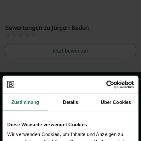
Bewertungen zu Jürgen Baden
Jetzt bewerten
Wir sind Ihr Ansprechpartner rund
um das Thema Bestattung &
Zustimmung
Details
Über Cookies
Vorsorge.
Diese Webseite verwendet Cookies
Jetzt beraten lassen
Wir verwenden Cookies, um Inhalte und Anzeigen zu