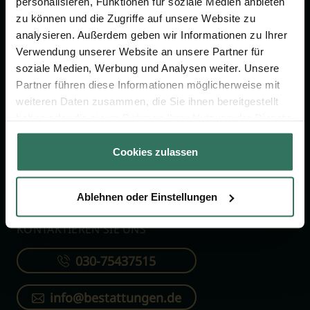
personalisieren, Funktionen für soziale Medien anbieten
FÜR SIE
FÜR BESTATTER
zu können und die Zugriffe auf unsere Website zu
analysieren. Außerdem geben wir Informationen zu Ihrer
Vergleich
Online-Portal
Verwendung unserer Website an unsere Partner für
soziale Medien, Werbung und Analysen weiter. Unsere
Ratgeber
Kostenlos registrieren
Partner führen diese Informationen möglicherweise mit
Verzeichnis
weiteren Daten zusammen, die Sie ihnen bereitgestellt
Wissenswertes
haben oder die sie im Rahmen Ihrer Nutzung der Dienste
gesammelt haben.
Über uns
Cookies zulassen
Für Bestatter
Ablehnen oder Einstellungen
KONTAKTIEREN SIE UNS
030-75437515
info@bestattungen.de