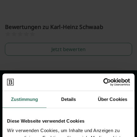
Bewertungen zu Karl-Heinz Schwaab
Jetzt bewerten
Wir sind Ihr Ansprechpartner rund
um das Thema Bestattung &
Zustimmung
Details
Über Cookies
Vorsorge.
Diese Webseite verwendet Cookies
Jetzt beraten lassen
Wir verwenden Cookies, um Inhalte und Anzeigen zu