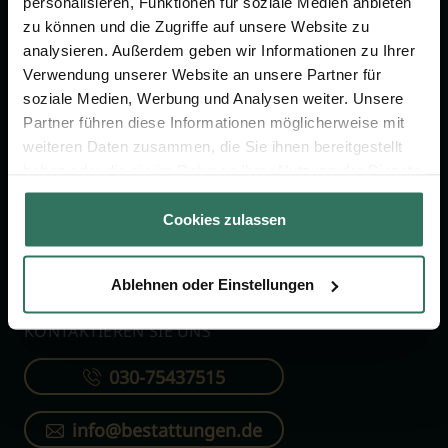
personalisieren, Funktionen für soziale Medien anbieten
FÜR SIE
FÜR BESTATTER
zu können und die Zugriffe auf unsere Website zu
analysieren. Außerdem geben wir Informationen zu Ihrer
Vergleich
Online-Portal
Verwendung unserer Website an unsere Partner für
soziale Medien, Werbung und Analysen weiter. Unsere
Ratgeber
Kostenlos registrieren
Partner führen diese Informationen möglicherweise mit
Verzeichnis
weiteren Daten zusammen, die Sie ihnen bereitgestellt
Wissenswertes
haben oder die sie im Rahmen Ihrer Nutzung der Dienste
gesammelt haben.
Über uns
Cookies zulassen
Für Bestatter
Ablehnen oder Einstellungen
KONTAKTIEREN SIE UNS
030-75437515
info@bestattungen.de