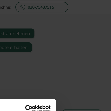
ichnis
030-75437515
akt aufnehmen
ote erhalten