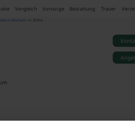
seite
Vergleich
Vorsorge
Bestattung
Trauer
Verze
eien in Bochum
/ A. Büthe
Kont
Angeb
8
hum