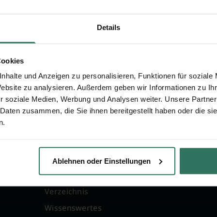
 zu A. Büthe
Details
Cookies
nhalte und Anzeigen zu personalisieren, Funktionen für soziale
Website zu analysieren. Außerdem geben wir Informationen zu I
r soziale Medien, Werbung und Analysen weiter. Unsere Partner
 Daten zusammen, die Sie ihnen bereitgestellt haben oder die s
n.
FÜR SIE
FÜR BESTATTER
g
Vergleich
Online-Portal
Ablehnen oder Einstellungen
Ratgeber
Kostenlos registrie
Verzeichnis
Wissenswertes