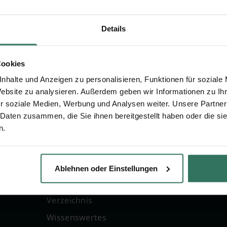
n zu Georg Schneider
Details
Cookies
nhalte und Anzeigen zu personalisieren, Funktionen für soziale
Website zu analysieren. Außerdem geben wir Informationen zu I
r soziale Medien, Werbung und Analysen weiter. Unsere Partner
 Daten zusammen, die Sie ihnen bereitgestellt haben oder die s
n.
FÜR SIE
FÜR BESTATTER
g
Vergleich
Online-Portal
Ablehnen oder Einstellungen
Ratgeber
Kostenlos registrie
Verzeichnis
Wissenswertes