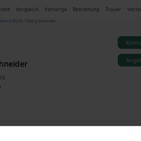
seite
Vergleich
Vorsorge
Bestattung
Trauer
Verze
eien in Berlin
/ Georg Schneider
Kont
Angeb
hneider
16
n