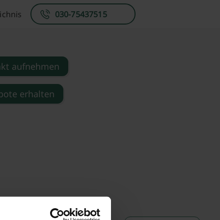
ichnis
030-75437515
akt aufnehmen
ote erhalten