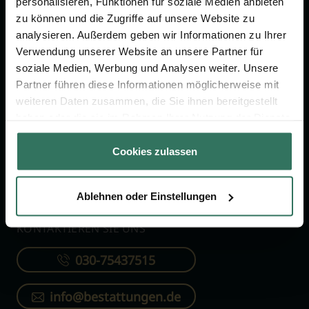
personalisieren, Funktionen für soziale Medien anbieten
FÜR SIE
FÜR BESTATTER
zu können und die Zugriffe auf unsere Website zu
analysieren. Außerdem geben wir Informationen zu Ihrer
Vergleich
Online-Portal
Verwendung unserer Website an unsere Partner für
soziale Medien, Werbung und Analysen weiter. Unsere
Ratgeber
Kostenlos registrieren
Partner führen diese Informationen möglicherweise mit
Verzeichnis
weiteren Daten zusammen, die Sie ihnen bereitgestellt
Wissenswertes
haben oder die sie im Rahmen Ihrer Nutzung der Dienste
gesammelt haben.
Über uns
Cookies zulassen
Für Bestatter
Ablehnen oder Einstellungen
KONTAKTIEREN SIE UNS
030-75437515
info@bestattungen.de