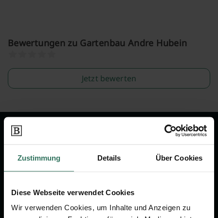
Bewertungen zu Gartenbau Andre Hubein
Jetzt bewerten
Wir sind Ihr Ansprechpartner rund
um das Thema Bestattung &
Zustimmung
Details
Über Cookies
Vorsorge.
Diese Webseite verwendet Cookies
Jetzt beraten lassen
Wir verwenden Cookies, um Inhalte und Anzeigen zu