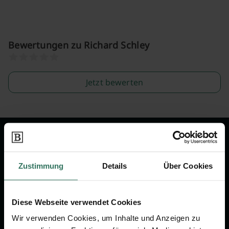
Bewertungen zu Richard Schley
Jetzt bewerten
Wir sind Ihr Ansprechpartner rund
um das Thema Bestattung &
Zustimmung
Details
Über Cookies
Vorsorge.
Diese Webseite verwendet Cookies
Jetzt beraten lassen
Wir verwenden Cookies, um Inhalte und Anzeigen zu