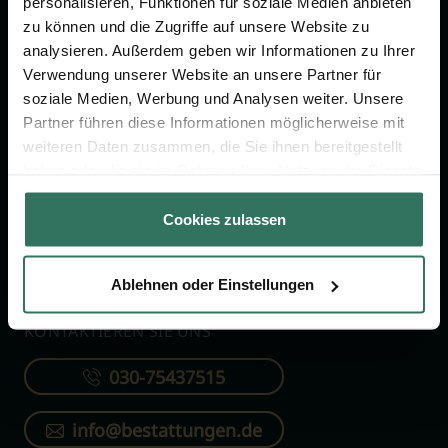
personalisieren, Funktionen für soziale Medien anbieten
FÜR SIE
FÜR BESTATTER
zu können und die Zugriffe auf unsere Website zu
analysieren. Außerdem geben wir Informationen zu Ihrer
Vergleich
Online-Portal
Verwendung unserer Website an unsere Partner für
soziale Medien, Werbung und Analysen weiter. Unsere
Ratgeber
Kostenlos registrieren
Partner führen diese Informationen möglicherweise mit
Verzeichnis
weiteren Daten zusammen, die Sie ihnen bereitgestellt
Wissenswertes
haben oder die sie im Rahmen Ihrer Nutzung der Dienste
gesammelt haben.
Über uns
Cookies zulassen
Für Bestatter
Ablehnen oder Einstellungen
KONTAKTIEREN SIE UNS
030-75437515
info@bestattungen.de