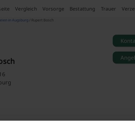
seite
Vergleich
Vorsorge
Bestattung
Trauer
Verze
eien in Augsburg
/ Rupert Bosch
Kont
Angeb
osch
16
burg