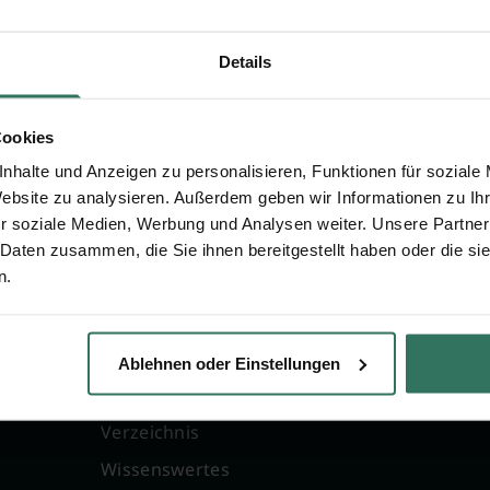
n zu Rupert Bosch
Details
Cookies
nhalte und Anzeigen zu personalisieren, Funktionen für soziale
Website zu analysieren. Außerdem geben wir Informationen zu I
r soziale Medien, Werbung und Analysen weiter. Unsere Partner
 Daten zusammen, die Sie ihnen bereitgestellt haben oder die s
n.
FÜR SIE
FÜR BESTATTER
g
Vergleich
Online-Portal
Ablehnen oder Einstellungen
Ratgeber
Kostenlos registrie
Verzeichnis
Wissenswertes