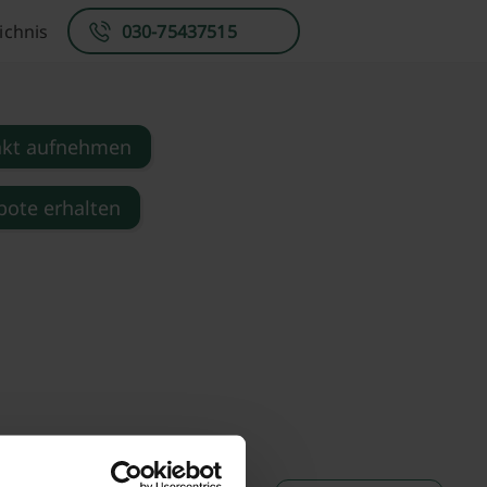
ichnis
030-75437515
akt aufnehmen
ote erhalten