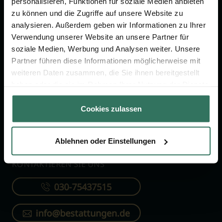
personalisieren, Funktionen für soziale Medien anbieten
FÜR SIE
FÜR BESTATTER
zu können und die Zugriffe auf unsere Website zu
analysieren. Außerdem geben wir Informationen zu Ihrer
Vergleich
Online-Portal
Verwendung unserer Website an unsere Partner für
soziale Medien, Werbung und Analysen weiter. Unsere
Ratgeber
Kostenlos registrieren
Partner führen diese Informationen möglicherweise mit
Verzeichnis
weiteren Daten zusammen, die Sie ihnen bereitgestellt
Wissenswertes
haben oder die sie im Rahmen Ihrer Nutzung der Dienste
gesammelt haben.
Über uns
Cookies zulassen
Für Bestatter
Ablehnen oder Einstellungen
KONTAKTIEREN SIE UNS
030-75437515
info@bestattungen.de