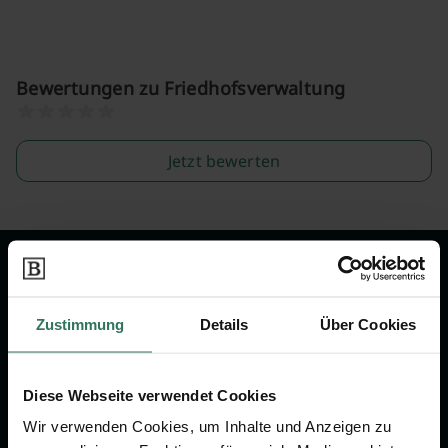
Bewertungen zu Friedhofsverwaltung
Jetzt bewerten
Wir sind Ihr Ansprechpartner rund
um das Thema Bestattung &
Zustimmung
Details
Über Cookies
Vorsorge.
Diese Webseite verwendet Cookies
Jetzt beraten lassen
Wir verwenden Cookies, um Inhalte und Anzeigen zu