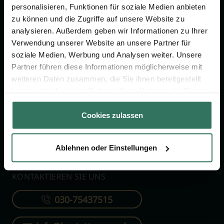
personalisieren, Funktionen für soziale Medien anbieten
zu können und die Zugriffe auf unsere Website zu
FÜR SIE
FÜR BESTATTER
analysieren. Außerdem geben wir Informationen zu Ihrer
Verwendung unserer Website an unsere Partner für
Vergleich
Online-Portal
soziale Medien, Werbung und Analysen weiter. Unsere
Ratgeber
Kostenlos registrieren
Partner führen diese Informationen möglicherweise mit
Verzeichnis
weiteren Daten zusammen, die Sie ihnen bereitgestellt
haben oder die sie im Rahmen Ihrer Nutzung der Dienste
Wissenswertes
gesammelt haben.
Über uns
Cookies zulassen
Für Bestatter
Ablehnen oder Einstellungen
KONTAKTIEREN SIE UNS
030-75437515