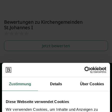
Bewertungen zu Kirchengemeinden
St.Johannes I
Jetzt bewerten
Wir sind Ihr Ansprechpartner rund
um das Thema Bestattung &
Zustimmung
Details
Über Cookies
Vorsorge.
Diese Webseite verwendet Cookies
Jetzt beraten lassen
Wir verwenden Cookies, um Inhalte und Anzeigen zu