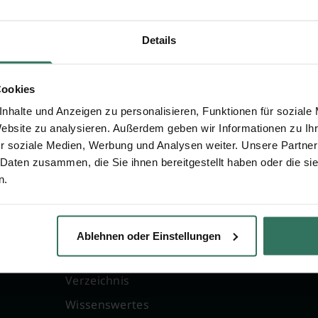
n zu Gemeindefriedhof Percha
Details
Cookies
nhalte und Anzeigen zu personalisieren, Funktionen für soziale
Website zu analysieren. Außerdem geben wir Informationen zu I
r soziale Medien, Werbung und Analysen weiter. Unsere Partner
 Daten zusammen, die Sie ihnen bereitgestellt haben oder die s
n.
FÜR SIE
FÜR BESTATTER
g
Vergleich
Online-Portal
Ablehnen oder Einstellungen
Ratgeber
Kostenlos registrie
Verzeichnis
Wissenswertes