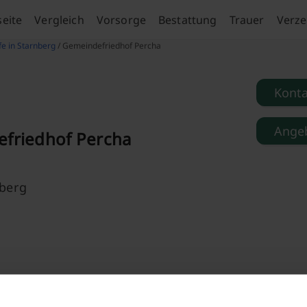
seite
Vergleich
Vorsorge
Bestattung
Trauer
Verze
fe in Starnberg
/ Gemeindefriedhof Percha
Kont
Angeb
friedhof Percha
berg