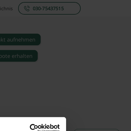
ichnis
030-75437515
akt aufnehmen
ote erhalten