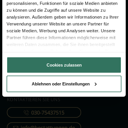
personalisieren, Funktionen für soziale Medien anbieten
zu können und die Zugriffe auf unsere Website zu
FÜR SIE
FÜR BESTATTER
analysieren. Außerdem geben wir Informationen zu Ihrer
Vergleich
Online-Portal
Verwendung unserer Website an unsere Partner für
soziale Medien, Werbung und Analysen weiter. Unsere
Ratgeber
Kostenlos registrieren
Partner führen diese Informationen möglicherweise mit
Verzeichnis
weiteren Daten zusammen, die Sie ihnen bereitgestellt
haben oder die sie im Rahmen Ihrer Nutzung der Dienste
Wissenswertes
gesammelt haben.
Über uns
Cookies zulassen
Für Bestatter
Ablehnen oder Einstellungen
KONTAKTIEREN SIE UNS
030-75437515
info@bestattungen.de