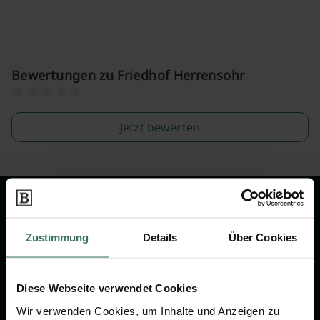
Bewertungen zu Friedhof Herrensohr
Jetzt bewerten
Wir sind Ihr Ansprechpartner rund
um das Thema Bestattung &
Zustimmung
Details
Über Cookies
Vorsorge.
Diese Webseite verwendet Cookies
Jetzt beraten lassen
Wir verwenden Cookies, um Inhalte und Anzeigen zu