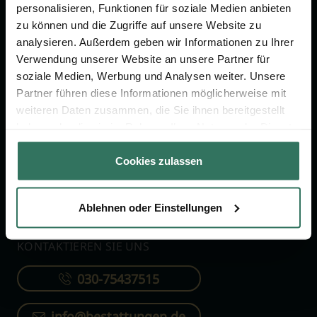
personalisieren, Funktionen für soziale Medien anbieten
zu können und die Zugriffe auf unsere Website zu
FÜR SIE
FÜR BESTATTER
analysieren. Außerdem geben wir Informationen zu Ihrer
Vergleich
Online-Portal
Verwendung unserer Website an unsere Partner für
soziale Medien, Werbung und Analysen weiter. Unsere
Ratgeber
Kostenlos registrieren
Partner führen diese Informationen möglicherweise mit
Verzeichnis
weiteren Daten zusammen, die Sie ihnen bereitgestellt
haben oder die sie im Rahmen Ihrer Nutzung der Dienste
Wissenswertes
gesammelt haben.
Über uns
Cookies zulassen
Für Bestatter
Ablehnen oder Einstellungen
KONTAKTIEREN SIE UNS
030-75437515
info@bestattungen.de