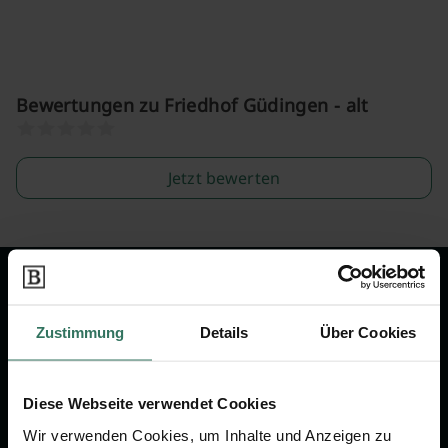
Bewertungen zu Friedhof Güdingen - alt
Jetzt bewerten
Wir sind Ihr Ansprechpartner rund
um das Thema Bestattung &
Zustimmung
Details
Über Cookies
Vorsorge.
Diese Webseite verwendet Cookies
Jetzt beraten lassen
Wir verwenden Cookies, um Inhalte und Anzeigen zu