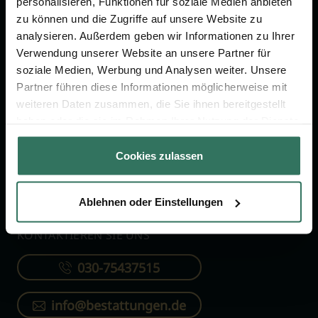
personalisieren, Funktionen für soziale Medien anbieten
FÜR SIE
FÜR BESTATTER
zu können und die Zugriffe auf unsere Website zu
analysieren. Außerdem geben wir Informationen zu Ihrer
Vergleich
Online-Portal
Verwendung unserer Website an unsere Partner für
soziale Medien, Werbung und Analysen weiter. Unsere
Ratgeber
Kostenlos registrieren
Partner führen diese Informationen möglicherweise mit
Verzeichnis
weiteren Daten zusammen, die Sie ihnen bereitgestellt
Wissenswertes
haben oder die sie im Rahmen Ihrer Nutzung der Dienste
gesammelt haben.
Über uns
Cookies zulassen
Für Bestatter
Ablehnen oder Einstellungen
KONTAKTIEREN SIE UNS
030-75437515
info@bestattungen.de