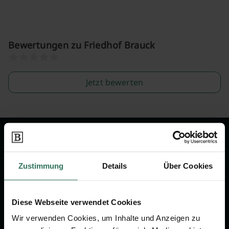
Bewertungen zu Friedhof Brauck
Jetzt bewerten
Wir sind Ihr Ansprechpartner rund
um das Thema Bestattung &
Zustimmung
Details
Über Cookies
Vorsorge.
Diese Webseite verwendet Cookies
Jetzt beraten lassen
Wir verwenden Cookies, um Inhalte und Anzeigen zu