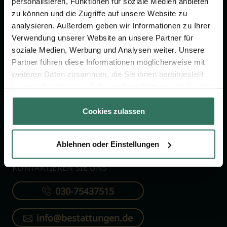
personalisieren, Funktionen für soziale Medien anbieten
FÜR SIE
FÜR BESTATTER
zu können und die Zugriffe auf unsere Website zu
analysieren. Außerdem geben wir Informationen zu Ihrer
Vergleich
Online-Portal
Verwendung unserer Website an unsere Partner für
soziale Medien, Werbung und Analysen weiter. Unsere
Ratgeber
Kostenlos registrieren
Partner führen diese Informationen möglicherweise mit
Verzeichnis
weiteren Daten zusammen, die Sie ihnen bereitgestellt
Wissenswertes
haben oder die sie im Rahmen Ihrer Nutzung der Dienste
gesammelt haben.
Über uns
Cookies zulassen
Für Bestatter
Ablehnen oder Einstellungen
KONTAKTIEREN SIE UNS
030-75437515
info@bestattungen.de