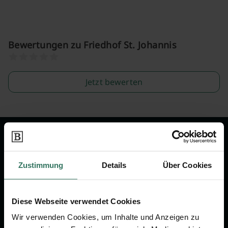
Bewertungen zu Friedhof St. Johannis
Jetzt bewerten
Wir sind Ihr Ansprechpartner rund
um das Thema Bestattung &
Zustimmung
Details
Über Cookies
Vorsorge.
Diese Webseite verwendet Cookies
Jetzt beraten lassen
Wir verwenden Cookies, um Inhalte und Anzeigen zu