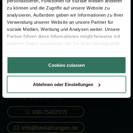
personalisieren, Funktionen für soziale Medien anbieten
FÜR SIE
FÜR BESTATTER
zu können und die Zugriffe auf unsere Website zu
analysieren. Außerdem geben wir Informationen zu Ihrer
Vergleich
Online-Portal
Verwendung unserer Website an unsere Partner für
soziale Medien, Werbung und Analysen weiter. Unsere
Ratgeber
Kostenlos registrieren
Partner führen diese Informationen möglicherweise mit
Verzeichnis
weiteren Daten zusammen, die Sie ihnen bereitgestellt
Wissenswertes
haben oder die sie im Rahmen Ihrer Nutzung der Dienste
gesammelt haben.
Über uns
Cookies zulassen
Für Bestatter
Ablehnen oder Einstellungen
KONTAKTIEREN SIE UNS
030-75437515
info@bestattungen.de