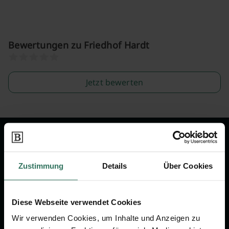
Bewertungen zu Friedhof Hardt
Jetzt bewerten
Wir sind Ihr Ansprechpartner rund
um das Thema Bestattung &
Zustimmung
Details
Über Cookies
Vorsorge.
Diese Webseite verwendet Cookies
Jetzt beraten lassen
Wir verwenden Cookies, um Inhalte und Anzeigen zu