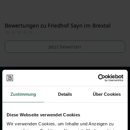
Bewertungen zu Friedhof Sayn im Brextal
Jetzt bewerten
Wir sind Ihr Ansprechpartner rund
um das Thema Bestattung &
Zustimmung
Details
Über Cookies
Vorsorge.
Diese Webseite verwendet Cookies
Jetzt beraten lassen
Wir verwenden Cookies, um Inhalte und Anzeigen zu