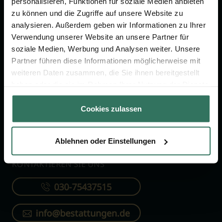
personalisieren, Funktionen für soziale Medien anbieten
FÜR SIE
FÜR BESTATTER
zu können und die Zugriffe auf unsere Website zu
analysieren. Außerdem geben wir Informationen zu Ihrer
Vergleich
Online-Portal
Verwendung unserer Website an unsere Partner für
soziale Medien, Werbung und Analysen weiter. Unsere
Ratgeber
Kostenlos registrieren
Partner führen diese Informationen möglicherweise mit
Verzeichnis
weiteren Daten zusammen, die Sie ihnen bereitgestellt
Wissenswertes
haben oder die sie im Rahmen Ihrer Nutzung der Dienste
gesammelt haben.
Über uns
Cookies zulassen
Für Bestatter
Ablehnen oder Einstellungen
KONTAKTIEREN SIE UNS
030-75437515
info@bestattungen.de