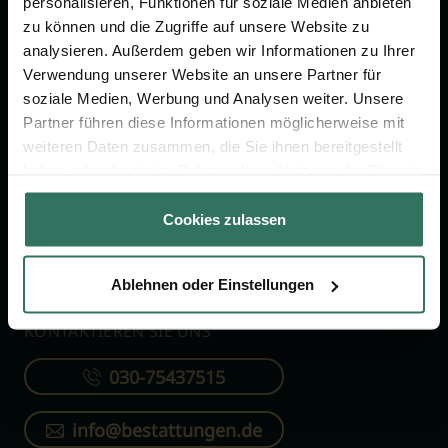
personalisieren, Funktionen für soziale Medien anbieten
FÜR SIE
FÜR BESTATTER
zu können und die Zugriffe auf unsere Website zu
analysieren. Außerdem geben wir Informationen zu Ihrer
Vergleich
Online-Portal
Verwendung unserer Website an unsere Partner für
soziale Medien, Werbung und Analysen weiter. Unsere
Ratgeber
Kostenlos registrieren
Partner führen diese Informationen möglicherweise mit
Verzeichnis
weiteren Daten zusammen, die Sie ihnen bereitgestellt
Wissenswertes
haben oder die sie im Rahmen Ihrer Nutzung der Dienste
gesammelt haben.
Über uns
Cookies zulassen
Für Bestatter
Ablehnen oder Einstellungen
KONTAKTIEREN SIE UNS
030-75437515
info@bestattungen.de