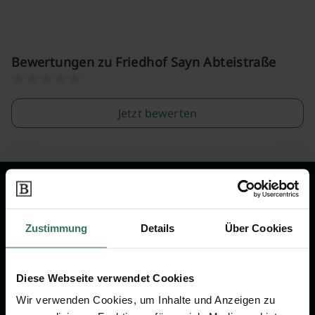
Bewertungen zu Friedhof Sayn Abteistraße
Jetzt bewerten
Wir sind Ihr Ansprechpartner rund
um das Thema Bestattung &
Zustimmung
Details
Über Cookies
Vorsorge.
Diese Webseite verwendet Cookies
Jetzt beraten lassen
Wir verwenden Cookies, um Inhalte und Anzeigen zu