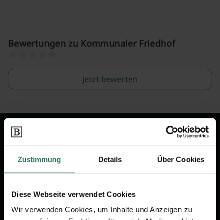
Bewertungen zu Kommunaler Friedhof
Jetzt bewerten
Wir sind Ihr Ansprechpartner rund
um das Thema Bestattung &
Zustimmung
Details
Über Cookies
Vorsorge.
Diese Webseite verwendet Cookies
Jetzt beraten lassen
Wir verwenden Cookies, um Inhalte und Anzeigen zu