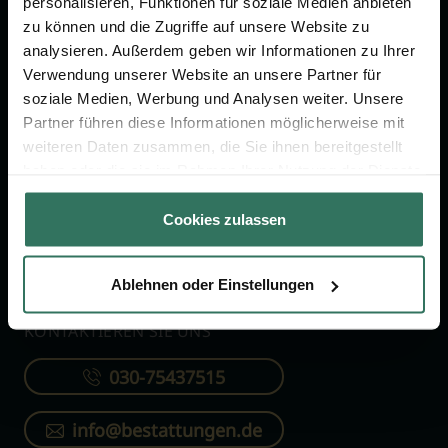
personalisieren, Funktionen für soziale Medien anbieten
FÜR SIE
FÜR BESTATTER
zu können und die Zugriffe auf unsere Website zu
analysieren. Außerdem geben wir Informationen zu Ihrer
Vergleich
Online-Portal
Verwendung unserer Website an unsere Partner für
soziale Medien, Werbung und Analysen weiter. Unsere
Ratgeber
Kostenlos registrieren
Partner führen diese Informationen möglicherweise mit
Verzeichnis
weiteren Daten zusammen, die Sie ihnen bereitgestellt
Wissenswertes
haben oder die sie im Rahmen Ihrer Nutzung der Dienste
gesammelt haben.
Über uns
Cookies zulassen
Für Bestatter
Ablehnen oder Einstellungen
KONTAKTIEREN SIE UNS
030-75437515
info@bestattungen.de