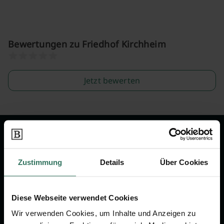
Bewertungen zu Friedhof Kirchheim
Jetzt bewerten
Wir sind Ihr Ansprechpartner rund
um das Thema Bestattung &
Zustimmung
Details
Über Cookies
Vorsorge.
Diese Webseite verwendet Cookies
Jetzt beraten lassen
Wir verwenden Cookies, um Inhalte und Anzeigen zu