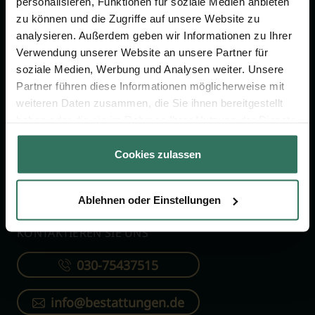
personalisieren, Funktionen für soziale Medien anbieten
FÜR SIE
FÜR BESTATTER
zu können und die Zugriffe auf unsere Website zu
analysieren. Außerdem geben wir Informationen zu Ihrer
Vergleich
Online-Portal
Verwendung unserer Website an unsere Partner für
soziale Medien, Werbung und Analysen weiter. Unsere
Ratgeber
Kostenlos registrieren
Partner führen diese Informationen möglicherweise mit
Verzeichnis
weiteren Daten zusammen, die Sie ihnen bereitgestellt
Wissenswertes
haben oder die sie im Rahmen Ihrer Nutzung der Dienste
gesammelt haben.
Über uns
Cookies zulassen
Für Bestatter
Ablehnen oder Einstellungen
KONTAKTIEREN SIE UNS
030-75437515
info@bestattungen.de