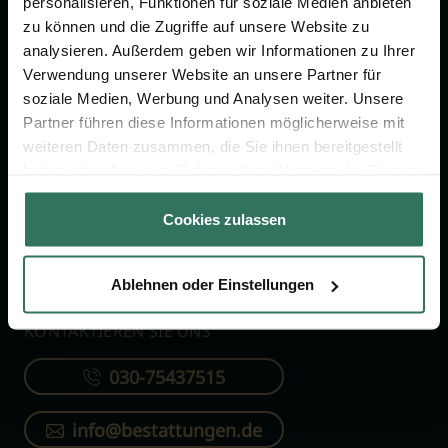
personalisieren, Funktionen für soziale Medien anbieten
FÜR SIE
FÜR BESTATTER
zu können und die Zugriffe auf unsere Website zu
analysieren. Außerdem geben wir Informationen zu Ihrer
Vergleich
Online-Portal
Verwendung unserer Website an unsere Partner für
soziale Medien, Werbung und Analysen weiter. Unsere
Ratgeber
Kostenlos registrieren
Partner führen diese Informationen möglicherweise mit
Verzeichnis
weiteren Daten zusammen, die Sie ihnen bereitgestellt
Wissenswertes
haben oder die sie im Rahmen Ihrer Nutzung der Dienste
gesammelt haben.
Über uns
Cookies zulassen
Für Bestatter
Ablehnen oder Einstellungen
KONTAKTIEREN SIE UNS
030-75437515
info@bestattungen.de