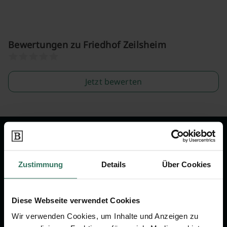
Bewertungen zu Friedhof Zeilsheim
Jetzt bewerten
Wir sind Ihr Ansprechpartner rund
um das Thema Bestattung &
Zustimmung
Details
Über Cookies
Vorsorge.
Diese Webseite verwendet Cookies
Jetzt beraten lassen
Wir verwenden Cookies, um Inhalte und Anzeigen zu