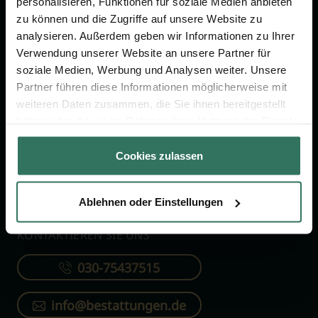
personalisieren, Funktionen für soziale Medien anbieten
FÜR SIE
FÜR BESTATTER
zu können und die Zugriffe auf unsere Website zu
analysieren. Außerdem geben wir Informationen zu Ihrer
Vergleich
Online-Portal
Verwendung unserer Website an unsere Partner für
soziale Medien, Werbung und Analysen weiter. Unsere
Ratgeber
Kostenlos registrieren
Partner führen diese Informationen möglicherweise mit
Verzeichnis
weiteren Daten zusammen, die Sie ihnen bereitgestellt
Wissenswertes
haben oder die sie im Rahmen Ihrer Nutzung der Dienste
gesammelt haben.
Über uns
Cookies zulassen
Für Bestatter
Ablehnen oder Einstellungen
KONTAKTIEREN SIE UNS
030-75437515
info@bestattungen.de