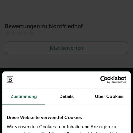
Bewertungen zu Nordfriedhof
Jetzt bewerten
Wir sind Ihr Ansprechpartner rund
um das Thema Bestattung &
Zustimmung
Details
Über Cookies
Vorsorge.
Diese Webseite verwendet Cookies
Jetzt beraten lassen
Wir verwenden Cookies, um Inhalte und Anzeigen zu