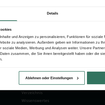
 zu Friedhof Lindenhorst
Details
Cookies
nhalte und Anzeigen zu personalisieren, Funktionen für soziale
Website zu analysieren. Außerdem geben wir Informationen zu I
r soziale Medien, Werbung und Analysen weiter. Unsere Partner
 Daten zusammen, die Sie ihnen bereitgestellt haben oder die s
n.
FÜR SIE
FÜR BESTATTER
g
Vergleich
Online-Portal
Ablehnen oder Einstellungen
Ratgeber
Kostenlos registrie
Verzeichnis
Wissenswertes