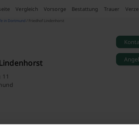
seite
Vergleich
Vorsorge
Bestattung
Trauer
Verze
fe in Dortmund
/ Friedhof Lindenhorst
Kont
Angeb
 Lindenhorst
g 11
mund