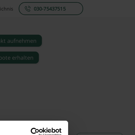
ichnis
030-75437515
akt aufnehmen
ote erhalten