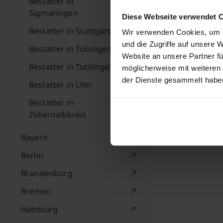
Bestatter in
Sigmaringen
Diese Webseite verwendet 
Bestatter in Stuttgart
Wir verwenden Cookies, um I
und die Zugriffe auf unsere 
Bestatter in Tübingen
Website an unsere Partner fü
Bestatter in Tuttlingen
möglicherweise mit weiteren
der Dienste gesammelt habe
Bestatter in Ulm
Bestatter in
Zollernalbkreis
Bayern
Berlin
Brandenburg
Bremen
Hamburg