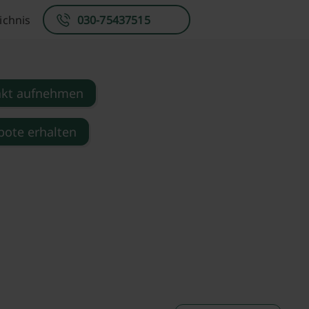
ichnis
030-75437515
akt aufnehmen
ote erhalten