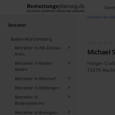
Skip to content
Start
Startseite
/
Bestatte
Bestatter
Baden-Württemberg
Bestatter in Alb-Donau-
Michael S
Kreis
Holger-Crafo
Bestatter in Baden-
Baden
72379 Hech
Bestatter in Biberach
Bestatter in Böblingen
Bestatter in
Bodenseekreis
Bestatter in Breisgau-