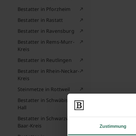
Bestatter in Pforzheim
Bestatter in Rastatt
Bestatter in Ravensburg
Bestatter in Rems-Murr-
Kreis
Bestatter in Reutlingen
Bestatter in Rhein-Neckar-
Kreis
Steinmetze in Rottweil
Bestatter in Schwäbisch
Hall
Bestatter in Schwarzwald-
Baar-Kreis
Zustimmung