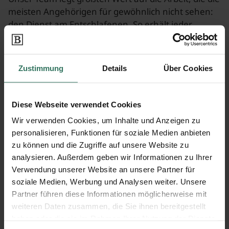
meisten Angehörigen für gewöhnlich nicht sehen:
den Dienst am Entschlafenen. So erhält jeder
Verstorbene eine grundlegende hygienische
Totenversorgung, die neben der traditionellen
Waschung auch die ästhetische Herrichtung nach
Zustimmung
Details
Über Cookies
neusten Normen beinhaltet.
Tradition und Moderne
Diese Webseite verwendet Cookies
Neben klassischen Bestattungen wie den Erd-,
Wir verwenden Cookies, um Inhalte und Anzeigen zu
Feuer- und Seebestattungen, bieten wir Ihnen noch
personalisieren, Funktionen für soziale Medien anbieten
individuelle Gedenkmöglichkeiten wie Fingerprints,
zu können und die Zugriffe auf unsere Website zu
Erinnerungsdiamanten und weitere Alternativen
analysieren. Außerdem geben wir Informationen zu Ihrer
an.
Verwendung unserer Website an unsere Partner für
soziale Medien, Werbung und Analysen weiter. Unsere
Natürlich bietet es sich an, Tradition und Moderne
Partner führen diese Informationen möglicherweise mit
zu kombinieren. Fragen hierzu beantworten wir
weiteren Daten zusammen, die Sie ihnen bereitgestellt
Ihnen gerne in einem persönlichen Gespräch.
haben oder die sie im Rahmen Ihrer Nutzung der Dienste