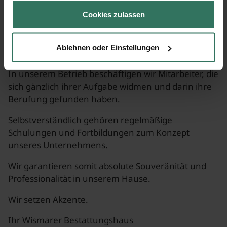
gesammelt haben.
Qualität und Professionalität
Cookies zulassen
Wir sind ein Ausbildungsbetrieb im
Bestattungswesen und legen als solcher Wert auf
Ablehnen oder Einstellungen
eine fachkundige Ausbildung.
In unserem Betrieb beschäftigen wir Mitarbeiter, die
sich gänzlich ihrer Aufgabe widmen und darin ihre
Berufung gefunden haben.
Selbstverständlich gehören regelmäßige
Schulungen und Fortbildungen zum Konzept
unseres Unternehmens.
Wir garantieren somit absolute Souveränität und
Professionalität in unserem Hause.
Wir setzen Akzente.
Ihr Wismarer Bestattungshaus