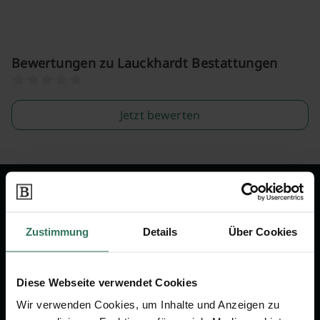
Bewertungen zu Lauckhardt Bestattungen
Jetzt bewerten
Wir sind Ihr Ansprechpartner rund
um das Thema Bestattung &
Zustimmung
Details
Über Cookies
Vorsorge.
Diese Webseite verwendet Cookies
Jetzt beraten lassen
Wir verwenden Cookies, um Inhalte und Anzeigen zu