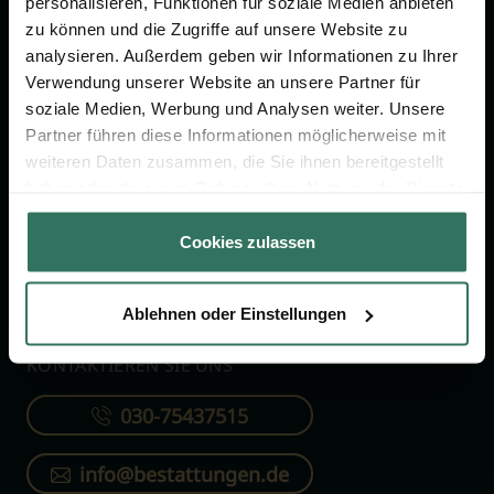
personalisieren, Funktionen für soziale Medien anbieten
FÜR SIE
FÜR BESTATTER
zu können und die Zugriffe auf unsere Website zu
analysieren. Außerdem geben wir Informationen zu Ihrer
Vergleich
Online-Portal
Verwendung unserer Website an unsere Partner für
soziale Medien, Werbung und Analysen weiter. Unsere
Ratgeber
Kostenlos registrieren
Partner führen diese Informationen möglicherweise mit
Verzeichnis
weiteren Daten zusammen, die Sie ihnen bereitgestellt
Wissenswertes
haben oder die sie im Rahmen Ihrer Nutzung der Dienste
gesammelt haben.
Über uns
Cookies zulassen
Für Bestatter
Ablehnen oder Einstellungen
KONTAKTIEREN SIE UNS
030-75437515
info@bestattungen.de