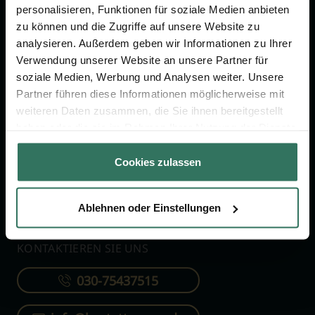
personalisieren, Funktionen für soziale Medien anbieten
zu können und die Zugriffe auf unsere Website zu
FÜR SIE
FÜR BESTATTER
analysieren. Außerdem geben wir Informationen zu Ihrer
Verwendung unserer Website an unsere Partner für
Vergleich
Online-Portal
soziale Medien, Werbung und Analysen weiter. Unsere
Ratgeber
Kostenlos registrieren
Partner führen diese Informationen möglicherweise mit
Verzeichnis
weiteren Daten zusammen, die Sie ihnen bereitgestellt
haben oder die sie im Rahmen Ihrer Nutzung der Dienste
Wissenswertes
gesammelt haben.
Über uns
Cookies zulassen
Für Bestatter
Ablehnen oder Einstellungen
KONTAKTIEREN SIE UNS
030-75437515