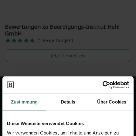
Bewertungen zu Beerdigungs-Institut Hehl
GmbH
(1 Bewertungen)
Jetzt bewerten
Wir sind Ihr Ansprechpartner rund
um das Thema Bestattung &
Zustimmung
Details
Über Cookies
Vorsorge.
Diese Webseite verwendet Cookies
Jetzt beraten lassen
Wir verwenden Cookies, um Inhalte und Anzeigen zu