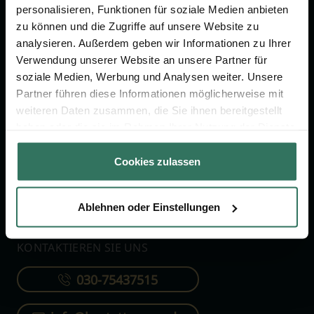
personalisieren, Funktionen für soziale Medien anbieten
zu können und die Zugriffe auf unsere Website zu
FÜR SIE
FÜR BESTATTER
analysieren. Außerdem geben wir Informationen zu Ihrer
Verwendung unserer Website an unsere Partner für
Vergleich
Online-Portal
soziale Medien, Werbung und Analysen weiter. Unsere
Ratgeber
Kostenlos registrieren
Partner führen diese Informationen möglicherweise mit
Verzeichnis
weiteren Daten zusammen, die Sie ihnen bereitgestellt
haben oder die sie im Rahmen Ihrer Nutzung der Dienste
Wissenswertes
gesammelt haben.
Über uns
Cookies zulassen
Für Bestatter
Ablehnen oder Einstellungen
KONTAKTIEREN SIE UNS
030-75437515