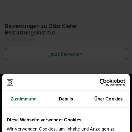
Bewertungen zu Otto Kiefer
Bestattungsinstitut
Jetzt bewerten
Wir sind Ihr Ansprechpartner rund
um das Thema Bestattung &
Zustimmung
Details
Über Cookies
Vorsorge.
Diese Webseite verwendet Cookies
Jetzt beraten lassen
Wir verwenden Cookies, um Inhalte und Anzeigen zu