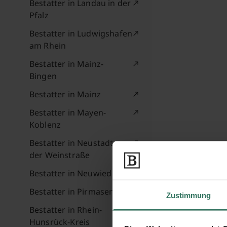
Bestatter in Landau in der
Pfalz
Bestatter in Ludwigshafen
am Rhein
Bestatter in Mainz-
Bingen
Bestatter in Mainz
Bestatter in Mayen-
Koblenz
Bestatter in Neustadt an
der Weinstraße
Bestatter in Neuwied
Bestatter in Pirmasens
Zustimmung
Bestatter in Rhein-
Hunsrück-Kreis