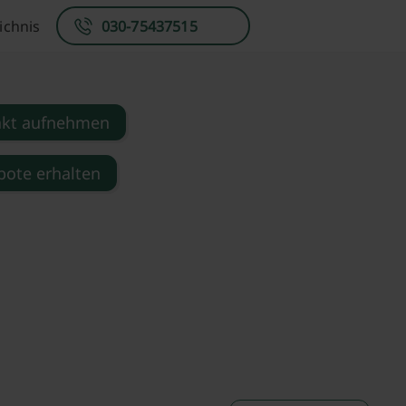
ichnis
030-75437515
akt aufnehmen
ote erhalten