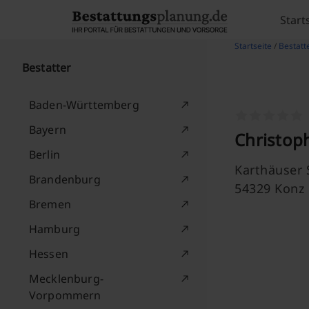
Skip to content
Start
Startseite
/
Bestatt
Bestatter
Baden-Württemberg
Bayern
Christop
Berlin
Karthäuser S
Brandenburg
54329 Konz
Bremen
Hamburg
Hessen
Mecklenburg-
Vorpommern