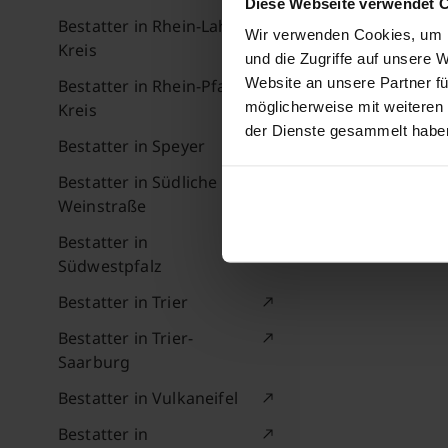
Diese Webseite verwendet 
Bestatter in Rhein-Lahn-
Wir verwenden Cookies, um I
Kreis
und die Zugriffe auf unsere 
Website an unsere Partner fü
Bestatter in Rhein-Pfalz-
möglicherweise mit weiteren
Kreis
der Dienste gesammelt habe
Bestatter in Speyer
Bestatter in Südliche
Weinstraße
Bestatter in
Südwestpfalz
Bestatter in Trier
Bestatter in Trier-
Saarburg
Bestatter in Vulkaneifel
Bestatter in