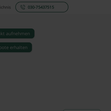
ichnis
030-75437515
akt aufnehmen
ote erhalten