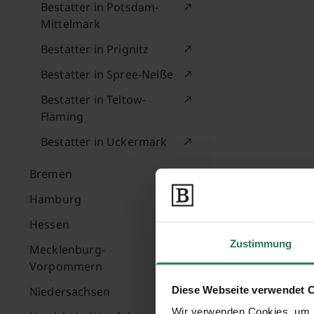
Bestatter in Potsdam-
Mittelmark
Bestatter in Prignitz
Bestatter in Spree-Neiße
Bestatter in Teltow-
Fläming
Bestatter in Uckermark
Bremen
Hamburg
Hessen
Zustimmung
Mecklenburg-
Vorpommern
Diese Webseite verwendet 
Niedersachsen
Wir verwenden Cookies, um I