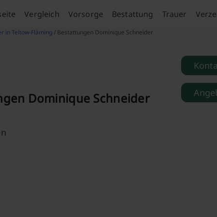
seite
Vergleich
Vorsorge
Bestattung
Trauer
Verze
er in Teltow-Fläming
/ Bestattungen Dominique Schneider
Kont
Angeb
ngen Dominique Schneider
en