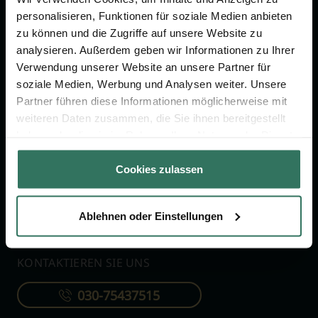
personalisieren, Funktionen für soziale Medien anbieten
zu können und die Zugriffe auf unsere Website zu
FÜR SIE
FÜR BESTATTER
analysieren. Außerdem geben wir Informationen zu Ihrer
Verwendung unserer Website an unsere Partner für
Vergleich
Online-Portal
soziale Medien, Werbung und Analysen weiter. Unsere
Ratgeber
Kostenlos registrieren
Partner führen diese Informationen möglicherweise mit
weiteren Daten zusammen, die Sie ihnen bereitgestellt
Verzeichnis
haben oder die sie im Rahmen Ihrer Nutzung der Dienste
Wissenswertes
gesammelt haben.
Cookies zulassen
Über uns
Für Bestatter
Ablehnen oder Einstellungen
KONTAKTIEREN SIE UNS
030-75437515