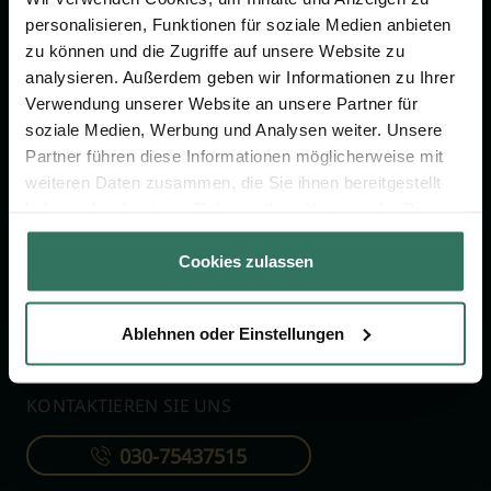
personalisieren, Funktionen für soziale Medien anbieten
zu können und die Zugriffe auf unsere Website zu
FÜR SIE
FÜR BESTATTER
analysieren. Außerdem geben wir Informationen zu Ihrer
Verwendung unserer Website an unsere Partner für
Vergleich
Online-Portal
soziale Medien, Werbung und Analysen weiter. Unsere
Ratgeber
Kostenlos registrieren
Partner führen diese Informationen möglicherweise mit
weiteren Daten zusammen, die Sie ihnen bereitgestellt
Verzeichnis
haben oder die sie im Rahmen Ihrer Nutzung der Dienste
Wissenswertes
gesammelt haben.
Cookies zulassen
Über uns
Für Bestatter
Ablehnen oder Einstellungen
KONTAKTIEREN SIE UNS
030-75437515