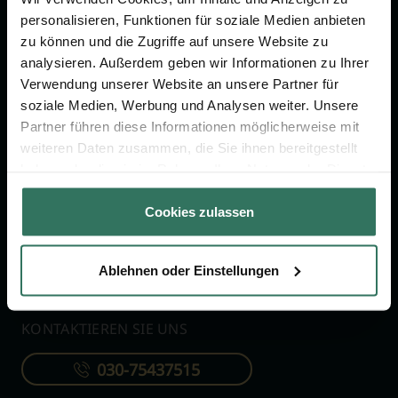
personalisieren, Funktionen für soziale Medien anbieten
zu können und die Zugriffe auf unsere Website zu
FÜR SIE
FÜR BESTATTER
analysieren. Außerdem geben wir Informationen zu Ihrer
Verwendung unserer Website an unsere Partner für
Vergleich
Online-Portal
soziale Medien, Werbung und Analysen weiter. Unsere
Ratgeber
Kostenlos registrieren
Partner führen diese Informationen möglicherweise mit
weiteren Daten zusammen, die Sie ihnen bereitgestellt
Verzeichnis
haben oder die sie im Rahmen Ihrer Nutzung der Dienste
Wissenswertes
gesammelt haben.
Cookies zulassen
Über uns
Für Bestatter
Ablehnen oder Einstellungen
KONTAKTIEREN SIE UNS
030-75437515