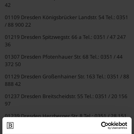
42
01109 Dresden Königsbrücker Landstr. 54 Tel.: 0351
/ 88 900 22
01219 Dresden Spitzwegstr. 66 a Tel.: 0351 / 47 247
36
01307 Dresden Pfotenhauer Str. 68 Tel.: 0351 / 44
372 50
01129 Dresden Großenhainer Str. 163 Tel.: 0351 / 88
888 42
01237 Dresden Breitscheidstr. 55 Tel.: 0351 / 20 156
97
01239 Dresden Herzberger Str. 8 Tel.: 0351 / 28 151
41