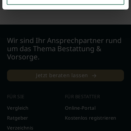
Jetzt bewerten
Wir sind Ihr Ansprechpartner rund
um das Thema Bestattung &
Vorsorge.
Jetzt beraten lassen
FÜR SIE
FÜR BESTATTER
Vergleich
Online-Portal
Ratgeber
Kostenlos registrieren
Verzeichnis