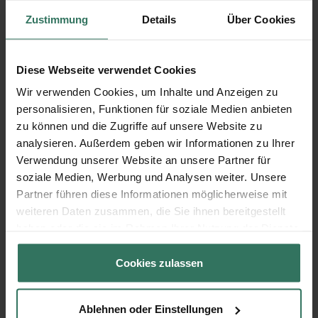
01471 Radeburg August-Bebel-Str. 5 Tel.: 035208 /
Zustimmung
Details
Über Cookies
349 777
01683 Nossen Talstr. 1 Tel.: 035242 / 68 627
Diese Webseite verwendet Cookies
01723 Wilsdruff Freiberger Str. 16 Tel.: 035204 / 20
Wir verwenden Cookies, um Inhalte und Anzeigen zu
940
personalisieren, Funktionen für soziale Medien anbieten
01744 Dippoldiswalde Am Markt 6 Tel.: 03504 / 69
zu können und die Zugriffe auf unsere Website zu
00 00
analysieren. Außerdem geben wir Informationen zu Ihrer
Verwendung unserer Website an unsere Partner für
01768 Glashütte Hauptstr. 40 Tel.: 035053 / 323 32
soziale Medien, Werbung und Analysen weiter. Unsere
Partner führen diese Informationen möglicherweise mit
weiteren Daten zusammen, die Sie ihnen bereitgestellt
haben oder die sie im Rahmen Ihrer Nutzung der Dienste
gesammelt haben.
Cookies zulassen
Bewertungen zu ANTEA Bestattungen
(2 Bewertungen)
Ablehnen oder Einstellungen