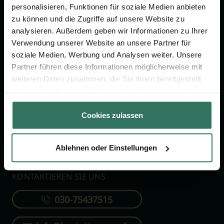
personalisieren, Funktionen für soziale Medien anbieten
zu können und die Zugriffe auf unsere Website zu
FÜR SIE
FÜR BESTATTER
analysieren. Außerdem geben wir Informationen zu Ihrer
Verwendung unserer Website an unsere Partner für
Vergleich
Online-Portal
soziale Medien, Werbung und Analysen weiter. Unsere
Ratgeber
Kostenlos registrieren
Partner führen diese Informationen möglicherweise mit
Verzeichnis
weiteren Daten zusammen, die Sie ihnen bereitgestellt
haben oder die sie im Rahmen Ihrer Nutzung der Dienste
Wissenswertes
gesammelt haben.
Über uns
Cookies zulassen
Für Bestatter
Ablehnen oder Einstellungen
KONTAKTIEREN SIE UNS
030-75437515