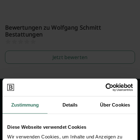
Bewertungen zu Wolfgang Schmitt
Bestattungen
Jetzt bewerten
Wir sind Ihr Ansprechpartner rund
um das Thema Bestattung &
Zustimmung
Details
Über Cookies
Vorsorge.
Diese Webseite verwendet Cookies
Jetzt beraten lassen
Wir verwenden Cookies, um Inhalte und Anzeigen zu