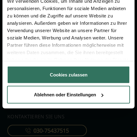
Jetzt beraten lassen
Wir verwenden Cookies, um Inhalte und Anzeigen zu
personalisieren, Funktionen für soziale Medien anbieten
zu können und die Zugriffe auf unsere Website zu
analysieren. Außerdem geben wir Informationen zu Ihrer
FÜR SIE
FÜR BESTATTER
Verwendung unserer Website an unsere Partner für
Vergleich
Online-Portal
soziale Medien, Werbung und Analysen weiter. Unsere
Partner führen diese Informationen möglicherweise mit
Ratgeber
Kostenlos registrieren
weiteren Daten zusammen, die Sie ihnen bereitgestellt
Verzeichnis
haben oder die sie im Rahmen Ihrer Nutzung der Dienste
Wissenswertes
gesammelt haben.
Cookies zulassen
Über uns
Für Bestatter
Ablehnen oder Einstellungen
KONTAKTIEREN SIE UNS
030-75437515