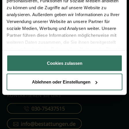
personalisieren, Funktionen für soziale Medien anbieten
FÜR SIE
FÜR BESTATTER
zu können und die Zugriffe auf unsere Website zu
analysieren. Außerdem geben wir Informationen zu Ihrer
Vergleich
Online-Portal
Verwendung unserer Website an unsere Partner für
soziale Medien, Werbung und Analysen weiter. Unsere
Ratgeber
Kostenlos registrieren
Partner führen diese Informationen möglicherweise mit
Verzeichnis
weiteren Daten zusammen, die Sie ihnen bereitgestellt
Wissenswertes
haben oder die sie im Rahmen Ihrer Nutzung der Dienste
gesammelt haben.
Über uns
Cookies zulassen
Für Bestatter
Ablehnen oder Einstellungen
KONTAKTIEREN SIE UNS
030-75437515
info@bestattungen.de