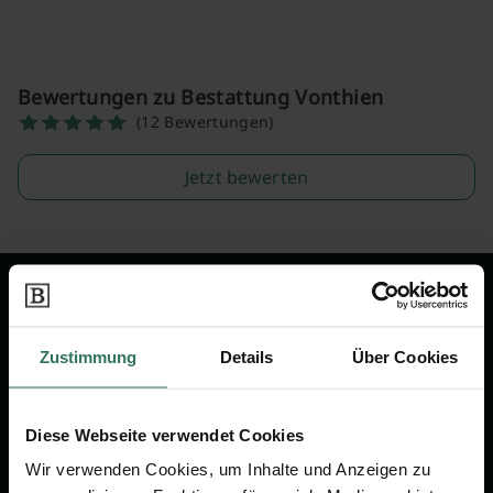
Bewertungen zu Bestattung Vonthien
(12 Bewertungen)
Jetzt bewerten
Wir sind Ihr Ansprechpartner rund
um das Thema Bestattung &
Zustimmung
Details
Über Cookies
Vorsorge.
Diese Webseite verwendet Cookies
Jetzt beraten lassen
Wir verwenden Cookies, um Inhalte und Anzeigen zu