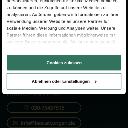
personalisieren, Funktionen für soziale Medien anbieten
FÜR SIE
FÜR BESTATTER
zu können und die Zugriffe auf unsere Website zu
analysieren. Außerdem geben wir Informationen zu Ihrer
Vergleich
Online-Portal
Verwendung unserer Website an unsere Partner für
soziale Medien, Werbung und Analysen weiter. Unsere
Ratgeber
Kostenlos registrieren
Partner führen diese Informationen möglicherweise mit
Verzeichnis
weiteren Daten zusammen, die Sie ihnen bereitgestellt
Wissenswertes
haben oder die sie im Rahmen Ihrer Nutzung der Dienste
gesammelt haben.
Über uns
Cookies zulassen
Für Bestatter
Ablehnen oder Einstellungen
KONTAKTIEREN SIE UNS
030-75437515
info@bestattungen.de