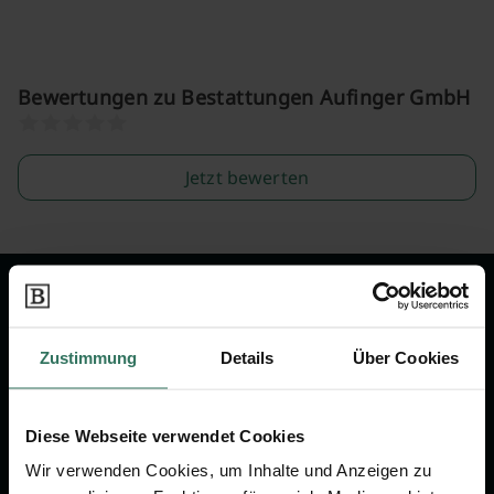
Bewertungen zu Bestattungen Aufinger GmbH
Jetzt bewerten
Wir sind Ihr Ansprechpartner rund
um das Thema Bestattung &
Zustimmung
Details
Über Cookies
Vorsorge.
Diese Webseite verwendet Cookies
Jetzt beraten lassen
Wir verwenden Cookies, um Inhalte und Anzeigen zu