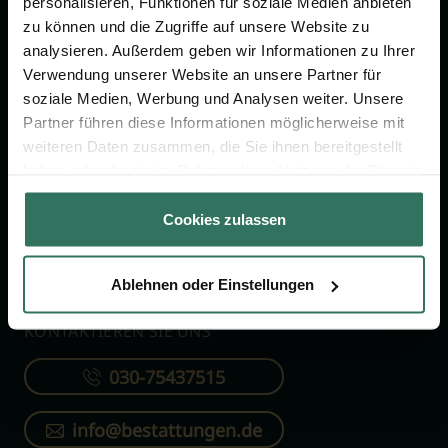
personalisieren, Funktionen für soziale Medien anbieten
FÜR SIE
FÜR BESTATTER
zu können und die Zugriffe auf unsere Website zu
analysieren. Außerdem geben wir Informationen zu Ihrer
Vergleich
Online-Portal
Verwendung unserer Website an unsere Partner für
soziale Medien, Werbung und Analysen weiter. Unsere
Ratgeber
Kostenlos registrieren
Partner führen diese Informationen möglicherweise mit
Verzeichnis
weiteren Daten zusammen, die Sie ihnen bereitgestellt
Wissenswertes
haben oder die sie im Rahmen Ihrer Nutzung der Dienste
gesammelt haben.
Über uns
Cookies zulassen
Für Bestatter
Ablehnen oder Einstellungen
KONTAKTIEREN SIE UNS
030-75437515
info@bestattungen.de