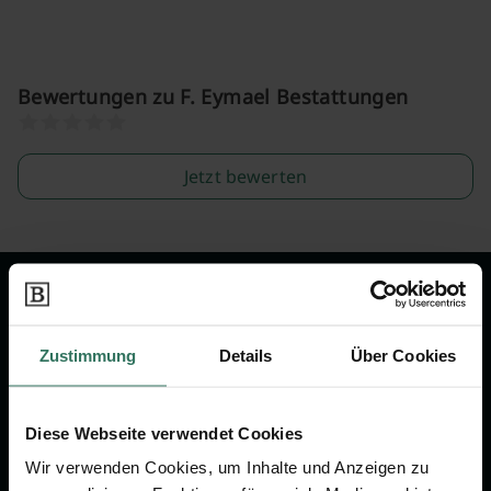
Bewertungen zu F. Eymael Bestattungen
Jetzt bewerten
Wir sind Ihr Ansprechpartner rund
um das Thema Bestattung &
Zustimmung
Details
Über Cookies
Vorsorge.
Diese Webseite verwendet Cookies
Jetzt beraten lassen
Wir verwenden Cookies, um Inhalte und Anzeigen zu