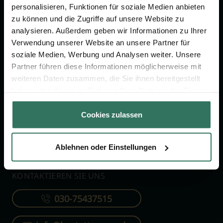
personalisieren, Funktionen für soziale Medien anbieten
zu können und die Zugriffe auf unsere Website zu
FÜR SIE
FÜR BESTATTER
analysieren. Außerdem geben wir Informationen zu Ihrer
Verwendung unserer Website an unsere Partner für
Vergleich
Online-Portal
soziale Medien, Werbung und Analysen weiter. Unsere
Ratgeber
Kostenlos registrieren
Partner führen diese Informationen möglicherweise mit
Verzeichnis
weiteren Daten zusammen, die Sie ihnen bereitgestellt
haben oder die sie im Rahmen Ihrer Nutzung der Dienste
Wissenswertes
gesammelt haben.
Über uns
Cookies zulassen
Für Bestatter
Ablehnen oder Einstellungen
KONTAKTIEREN SIE UNS
030-75437515