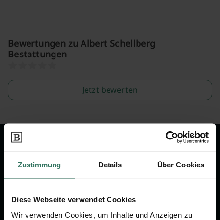
Bewertungen zu Albert Schellberg
Bestattungen
Jetzt bewerten
Wir sind Ihr Ansprechpartner rund
um das Thema Bestattung &
Zustimmung
Details
Über Cookies
Vorsorge.
Diese Webseite verwendet Cookies
Jetzt beraten lassen
Wir verwenden Cookies, um Inhalte und Anzeigen zu