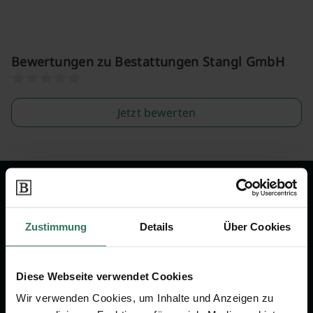
Bewertungen zu Bestattungen Stangl GmbH
Jetzt bewerten
Wir sind Ihr Ansprechpartner rund
um das Thema Bestattung &
Zustimmung
Details
Über Cookies
Vorsorge.
Diese Webseite verwendet Cookies
Jetzt beraten lassen
Wir verwenden Cookies, um Inhalte und Anzeigen zu