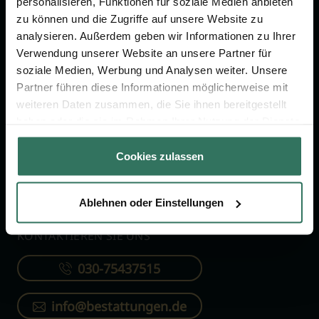
personalisieren, Funktionen für soziale Medien anbieten
FÜR SIE
FÜR BESTATTER
zu können und die Zugriffe auf unsere Website zu
analysieren. Außerdem geben wir Informationen zu Ihrer
Vergleich
Online-Portal
Verwendung unserer Website an unsere Partner für
soziale Medien, Werbung und Analysen weiter. Unsere
Ratgeber
Kostenlos registrieren
Partner führen diese Informationen möglicherweise mit
Verzeichnis
weiteren Daten zusammen, die Sie ihnen bereitgestellt
Wissenswertes
haben oder die sie im Rahmen Ihrer Nutzung der Dienste
gesammelt haben.
Über uns
Cookies zulassen
Für Bestatter
Ablehnen oder Einstellungen
KONTAKTIEREN SIE UNS
030-75437515
info@bestattungen.de