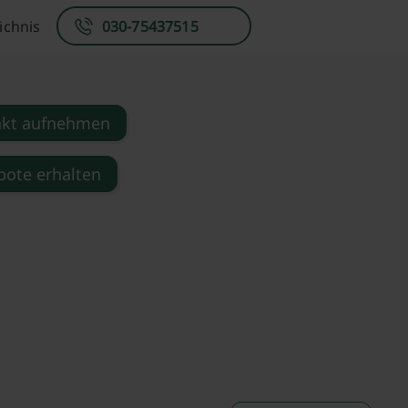
ichnis
030-75437515
akt aufnehmen
ote erhalten