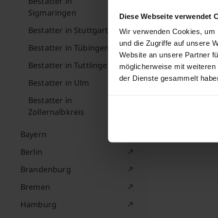
Bestatter in
Sigmaringen
Diese Webseite verwendet 
Bestatter in Stuttgart
Wir verwenden Cookies, um I
und die Zugriffe auf unsere 
Bestatter in Tübingen
Website an unsere Partner fü
Bestatter in Tuttlingen
möglicherweise mit weiteren
der Dienste gesammelt habe
Bestatter in Ulm
Bestatter in
Zollernalbkreis
Bayern
Berlin
Brandenburg
Bremen
Hamburg