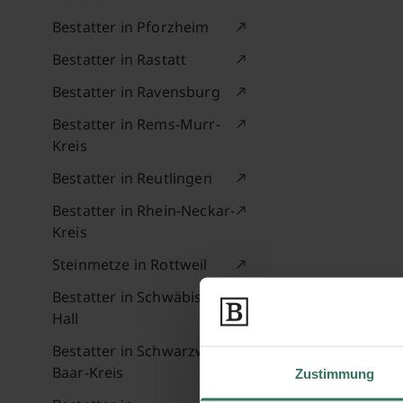
Bestatter in Pforzheim
Bestatter in Rastatt
Bestatter in Ravensburg
Bestatter in Rems-Murr-
Kreis
Bestatter in Reutlingen
Bestatter in Rhein-Neckar-
Kreis
Steinmetze in Rottweil
Bestatter in Schwäbisch
Hall
Bestatter in Schwarzwald-
Baar-Kreis
Zustimmung