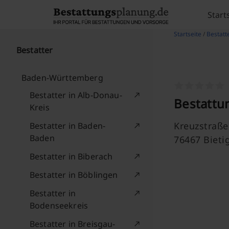
Skip to content
Start
Startseite
/
Bestatte
Bestatter
Baden-Württemberg
Bestatter in Alb-Donau-
Bestattu
Kreis
Kreuzstraße
Bestatter in Baden-
Baden
76467 Bieti
Bestatter in Biberach
Bestatter in Böblingen
Bestatter in
Bodenseekreis
Bestatter in Breisgau-